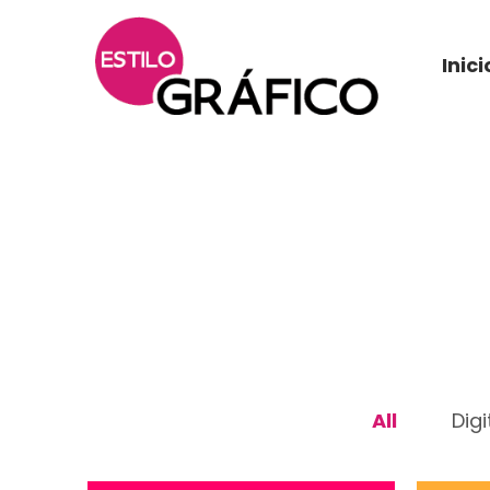
Inici
All
Digi